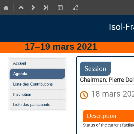
Isol-F
17–19 mars 2021
IJCLa
Menu
Accueil
de
Session
Agenda
l'événement
Chairman: Pierre De
Liste des Contributions
18 mars 202
Inscription
Liste des participants
Description
Status of the current facilit