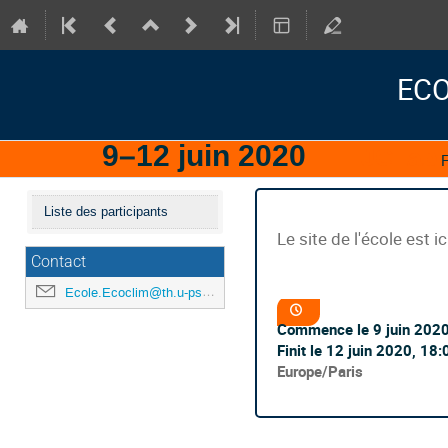
ECO
9–12 juin 2020
IJCLab
F
Menu
Liste des participants
de
Le site de l'école est ic
l'événement
Contact
Ecole.Ecoclim@th.u-psud.fr
Information
Date/Heure
de
Commence le
9 juin 202
la
conférence
Finit le
12 juin 2020, 18:
Toutes
Europe/Paris
les
horaires
sont