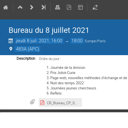
Bureau du 8 juillet 2021
jeudi 8 juil. 2021, 16:00
→
18:00
Europe/Paris
483A (APC)
Ordre du jour :
Description
Journée de la division
Prix Joliot-Curie
Page web, nouvelles méthodes d’échange et d
Nuit des temps 2022
Journées jeunes chercheurs
Reflets
CR_Bureau_CP_08-07-2021.pdf