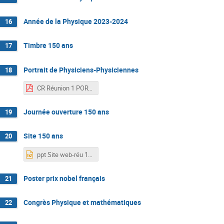
Année de la Physique 2023-2024
16
Timbre 150 ans
17
Portrait de Physiciens-Physiciennes
18
CR Réunion 1 PORTRAITS-PHYSICIENS-20220105.pdf
Journée ouverture 150 ans
19
Site 150 ans
20
ppt Site web-réu 1.pptx
Poster prix nobel français
21
Congrès Physique et mathématiques
22