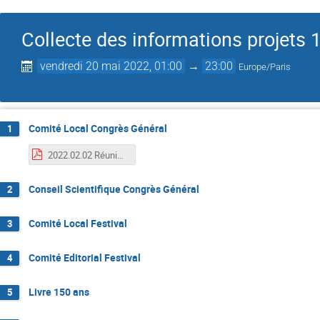
Collecte des informations projets 
vendredi 20 mai 2022, 01:00
→
23:00
Europe/Paris
Comité Local Congrès Général
1
2022.02.02 Réunion CLO CG2023_01-02.pdf
Conseil Scientifique Congrès Général
2
Comité Local Festival
3
Comité Editorial Festival
4
Livre 150 ans
5