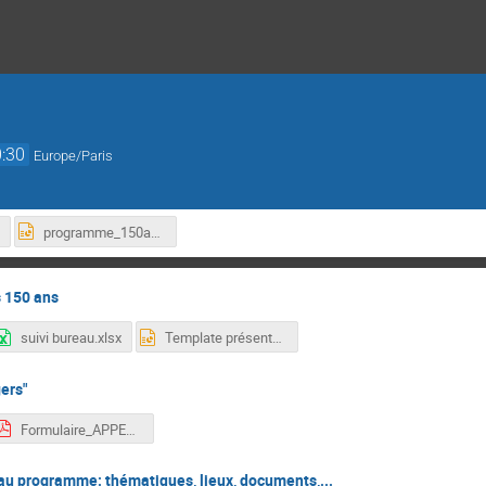
:30
Europe/Paris
programme_150ans_comiteorganisation.pptx
 150 ans
suivi bureau.xlsx
Template présentation projet
gers"
Formulaire_APPEL À PROJETS POUR LES 150 ANS DE LA SFP.pdf
u programme: thématiques, lieux, documents,...