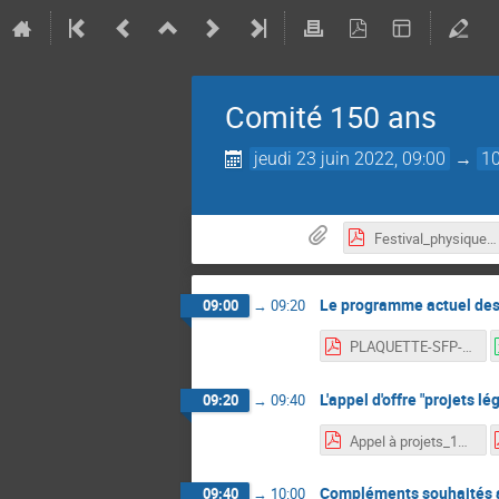
Comité 150 ans
jeudi 23 juin 2022, 09:00
→
10
Festival_physique_sfp.pdf
Le programme actuel des
09:00
→
09:20
PLAQUETTE-SFP-APPEL-DE-FONDS-150ANS-HD.pdf
L'appel d'offre "projets lé
09:20
→
09:40
Appel à projets_150 ans.pdf
Compléments souhaités a
09:40
→
10:00