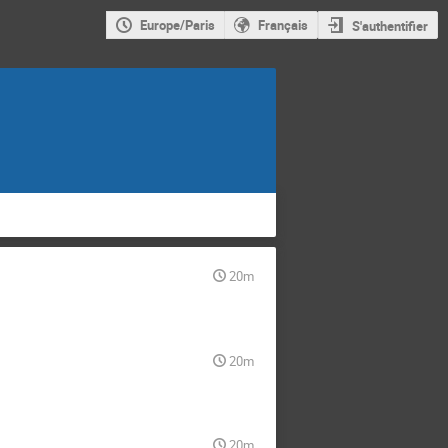
Europe/Paris
Français
S'authentifier
20m
20m
20m