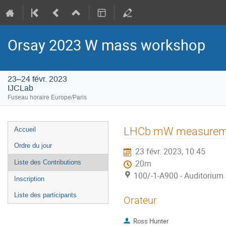
Orsay 2023 W mass workshop
23–24 févr. 2023
IJCLab
Fuseau horaire Europe/Paris
Menu
LHCb mW measureme
Accueil
de
Ordre du jour
23 févr. 2023, 10:45
l'événement
Liste des Contributions
20m
100/-1-A900 - Auditorium 
Inscription
Liste des participants
Orateur
Ross Hunter