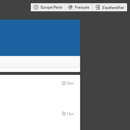
Europe/Paris
Français
S'authentifier
30m
15m