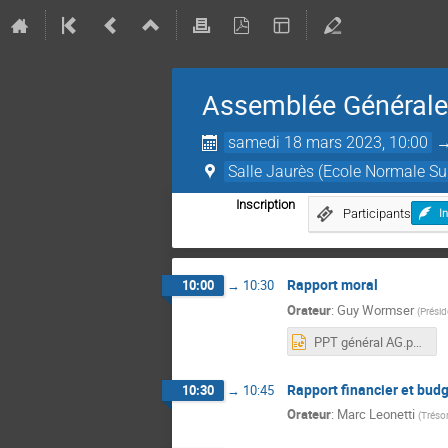
Assemblée Général
samedi 18 mars 2023, 10:00
Salle Jaurès (Ecole Normale Su
Inscription
Participants
I
Rapport moral
10:00
→
10:30
Orateur
:
Guy Wormser
(
Présid
PPT général AG.pptx
Rapport financier et bud
10:30
→
10:45
Orateur
:
Marc Leonetti
(
Trésor