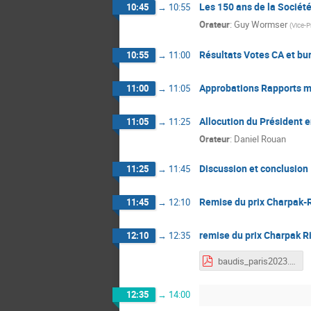
Les 150 ans de la Sociét
10:45
→
10:55
Orateur
:
Guy Wormser
(
Vice-P
Résultats Votes CA et bu
10:55
→
11:00
Approbations Rapports mo
11:00
→
11:05
Allocution du Président e
11:05
→
11:25
Orateur
:
Daniel Rouan
Discussion et conclusion
11:25
→
11:45
Remise du prix Charpak-
11:45
→
12:10
remise du prix Charpak R
12:10
→
12:35
baudis_paris2023.pdf
12:35
→
14:00