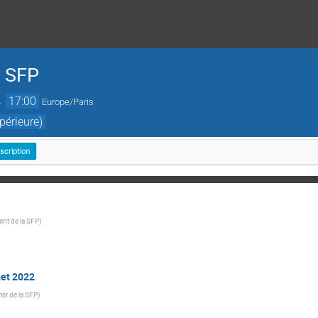
e SFP
→
17:00
Europe/Paris
périeure)
nscription
ent de la SFP
)
get 2022
ier de la SFP
)