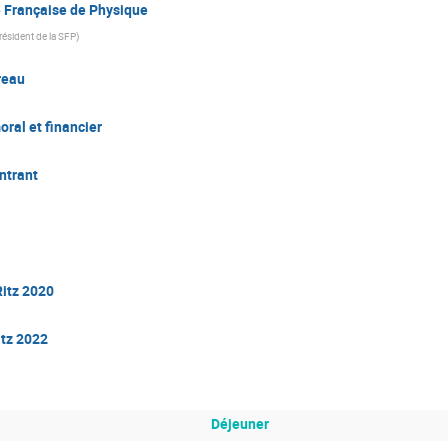
é Française de Physique
résident de la SFP
)
reau
ral et financier
ntrant
Ritz 2020
itz 2022
Déjeuner