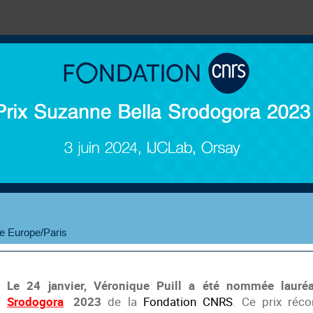
e Europe/Paris
Le 24 janvier, Véronique Puill a été nommée laur
Srodogora
2023
de la
Fondation CNRS
. Ce prix réc