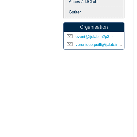
Accès à IJCLab
Goûter
Organisation
event@ijclab.in2p3.fr
veronique.puill@ijclab.in2p3.fr