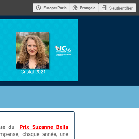
Europe/Paris
Français
S'authentifier
éate du
Prix Suzanne Bella
ompense, chaque année, une