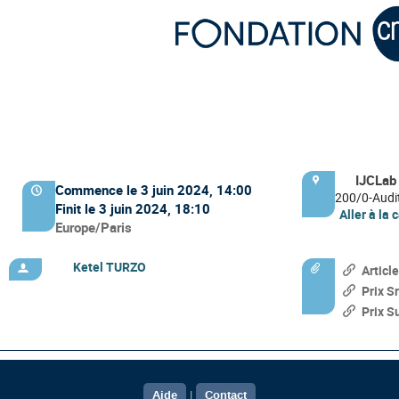
Information
IJCLab
Site
de
Commence le
3 juin 2024, 14:00
Date/Heure
200/0-Audi
la
Finit le
3 juin 2024, 18:10
conférence
Aller à la 
Toutes
Europe/Paris
les
horaires
Ketel TURZO
Articl
Présidents
Documents
sont
de
Prix S
séance
en
Prix S
Europe/Paris
Aide
Contact