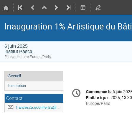
Inauguration 1% Artistique du Bâ
6 juin 2025
Institut Pascal
Fuseau horaire Europe/Paris
Menu
Accueil
de
Inscription
Information
l'événement
Commence le
6 juin 202
Date/Heure
de
Finit le
6 juin 2025, 13:30
Contact
la
Toutes
Europe/Paris
francesca.sconfienza@universite-paris-saclay.fr
les
conférence
horaires
sont
en