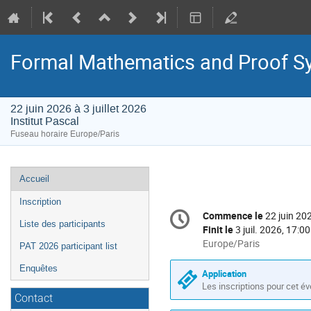
Formal Mathematics and Proof Sys
22 juin 2026 à 3 juillet 2026
Institut Pascal
Fuseau horaire Europe/Paris
Menu
Accueil
de
Inscription
Information
l'événement
Commence le
22 juin 20
Date/Heure
de
Liste des participants
Finit le
3 juil. 2026, 17:00
la
Toutes
Europe/Paris
PAT 2026 participant list
les
conférence
Enquêtes
horaires
Application
sont
Les inscriptions pour cet é
Contact
en