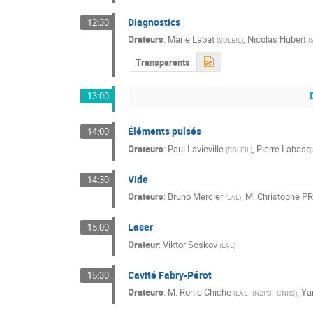
Diagnostics
12:30
Orateurs
:
Marie Labat
,
Nicolas Hubert
(
SOLEIL
)
(
Transparents
13:00
Éléments pulsés
14:00
Orateurs
:
Paul Lavieville
,
Pierre Labasq
(
SOLEIL
)
Vide
14:30
Orateurs
:
Bruno Mercier
,
M.
Christophe 
(
LAL
)
Laser
15:00
Orateur
:
Viktor Soskov
(
LAL
)
Cavité Fabry-Pérot
15:30
Orateurs
:
M.
Ronic Chiche
,
Ya
(
LAL - IN2P3 - CNRS
)