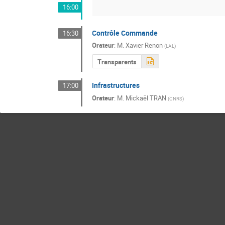
16:00
Contrôle Commande
16:30
Orateur
:
M.
Xavier Renon
(
LAL
)
Transparents
Infrastructures
17:00
Orateur
:
M.
Mickaël TRAN
(
CNRS
)