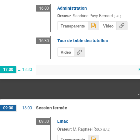
Administration
16:00
Orateur
:
Sandrine Pavy-Bernard
(
LAL
)
Transparents
Video
Tour de table des tutelles
16:30
Video
17:30
→
18:30
Session fermée
09:30
→
18:00
Linac
09:30
Orateur
:
M.
Raphaël Roux
(
LAL
)
Transparents