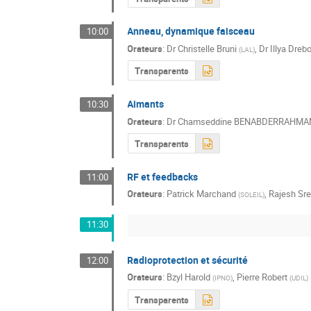
Anneau, dynamique faisceau
10:00
Orateurs
:
Dr
Christelle Bruni
,
Dr
Illya Dreb
(
LAL
)
Transparents
Aimants
10:30
Orateurs
:
Dr
Chamseddine BENABDERRAHMA
Transparents
RF et feedbacks
11:00
Orateurs
:
Patrick Marchand
,
Rajesh Sr
(
SOLEIL
)
11:30
Radioprotection et sécurité
12:00
Orateurs
:
Bzyl Harold
,
Pierre Robert
(
IPNO
)
(
UDIL
)
Transparents