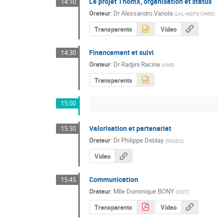
Le projet ThomX, organisation et status
14:10
Orateur
:
Dr
Alessandro Variola
(
LAL-IN2P3-CNRS
)
Transparents
Video
Financement et suivi
14:30
Orateur
:
Dr
Radjini Racine
(
ANR
)
Transparents
15:00
Valorisation et partenariat
15:30
Orateur
:
Dr
Philippe Deblay
(
SOLEIL
)
Video
Communication
15:45
Orateur
:
Mlle
Dominique BONY
(
SIST
)
Transparents
Video