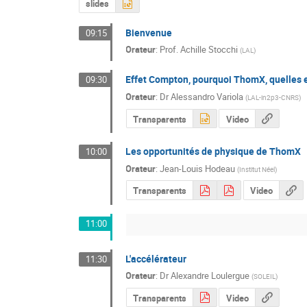
slides
Bienvenue
09:15
Orateur
:
Prof.
Achille Stocchi
(
LAL
)
Effet Compton, pourquoi ThomX, quelles 
09:30
Orateur
:
Dr
Alessandro Variola
(
LAL-in2p3-CNRS
)
Transparents
Video
Les opportunités de physique de ThomX
10:00
Orateur
:
Jean-Louis Hodeau
(
Institut Néel
)
Transparents
Video
11:00
L'accélérateur
11:30
Orateur
:
Dr
Alexandre Loulergue
(
SOLEIL
)
Transparents
Video