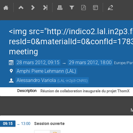
<img src="http://indico2.lal.in2p3.
resId=0&materialId=0&confId=1783
meeting
28 mars 2012, 09:15
→
29 mars 2012, 18:00
Europe/Par
Amphi Pierre Lehmann (LAL)
Alessandro Variola
(
LAL-in2p3-CNRS
)
Réunion de collaboration inaugurale du projet ThomX
Description
Session ouverte
09:15
→
13:00