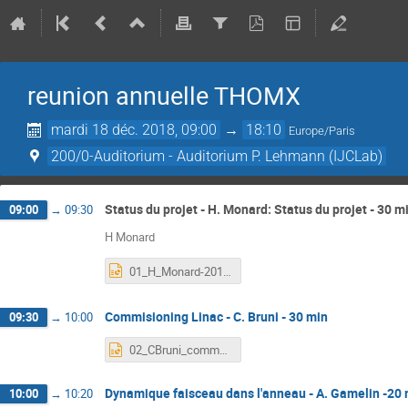
reunion annuelle THOMX
mardi 18 déc. 2018, 09:00
→
18:10
Europe/Paris
200/0-Auditorium - Auditorium P. Lehmann (IJCLab)
Status du projet - H. Monard: Status du projet - 30 m
09:00
→
09:30
H Monard
01_H_Monard-2018_ThomX_General_Meeting_status.ppt
Commisioning Linac - C. Bruni - 30 min
09:30
→
10:00
02_CBruni_comm_linac_18122019.pptx
Dynamique faisceau dans l'anneau - A. Gamelin -20
10:00
→
10:20