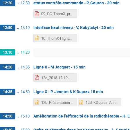
status contrôle-commande - P. Gauron - 30 min
12:20
→
12:50
09_CC_ThomX_présentation.pdf
Interface haut niveau - V. Kubytskyi - 20 min
12:50
→
13:10
10_ThomX-HighLevelInterfaces-GH-Dec2018.pptx
13:10
→
14:20
Ligne X - M Jacquet - 15 min
14:20
→
14:35
12a_2018-12-19-General-meeting-ThomX-MJacquet.pdf
Ligne X - P. Jeantet & K Dupraz 15 min
14:35
→
14:50
12b_Présentation workshop ThomX 2018 - V3.pptx
12d_KDupraz_Annual_Meeting_2018.ppt
Amélioration de l'efficacité de la radiothérapie - H.
14:50
→
15:10
Ordre et désordre dans les tissus osseux - A. Gourrie