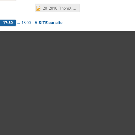
20_2018_ThomX_General_Meeting-conclusion.ppt
VISITE sur site
17:30
→
18:00