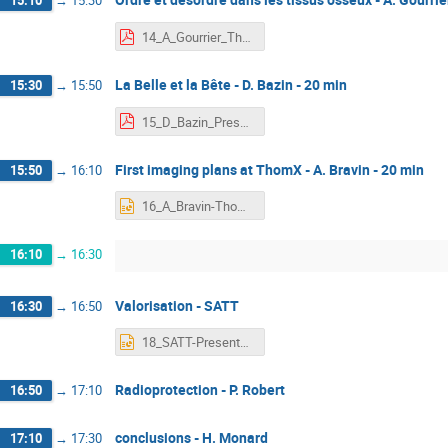
15:10
→
15:30
14_A_Gourrier_ThomXMeeting_LALOrsay_181218.pdf
La Belle et la Bête - D. Bazin - 20 min
15:30
→
15:50
15_D_Bazin_Pres_Thomx_17dec2018.pdf
First imaging plans at ThomX - A. Bravin - 20 min
15:50
→
16:10
16_A_Bravin-ThomX_final_dec2018_3.pptx
16:10
→
16:30
Valorisation - SATT
16:30
→
16:50
18_SATT-Presentation ThomX 2018-12-18.pptx
Radioprotection - P. Robert
16:50
→
17:10
conclusions - H. Monard
17:10
→
17:30