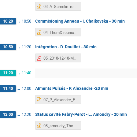
03_A_Gamelin_reunion-annuelle-thomx-2018.pptx
Commisioning Anneau - I. Chaikovska - 30 min
10:20
→
10:50
04_ThomX-reunion-annuelle-IC-RingCommissioning_18122018.ppt
Intégration - D. Douillet - 30 min
10:50
→
11:20
05_2018-12-18-Mek-MGT.pdf
11:20
→
11:40
Aimants Pulsés - P. Alexandre -20 min
11:40
→
12:00
07_P_Alexandre_EP-ThomX_2018.pptx
Status cavité Fabry-Perot - L. Amoudry - 20 min
12:00
→
12:20
08_amoudry_ThomX_General_Meeting_181218.ppt