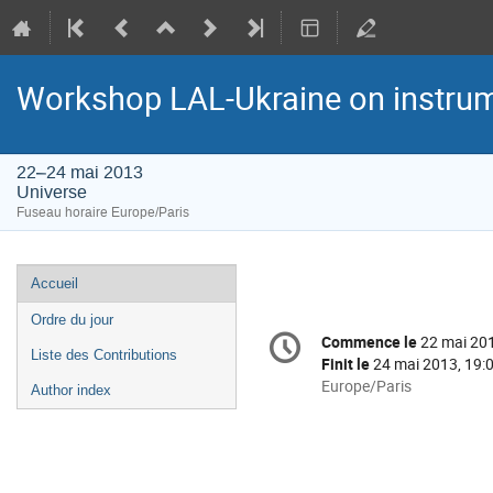
Workshop LAL-Ukraine on instru
22–24 mai 2013
Universe
Fuseau horaire Europe/Paris
Menu
Accueil
de
Ordre du jour
Information
l'événement
Commence le
22 mai 201
Date/Heure
de
Liste des Contributions
Finit le
24 mai 2013, 19:
la
Toutes
Europe/Paris
Author index
les
conférence
horaires
sont
en