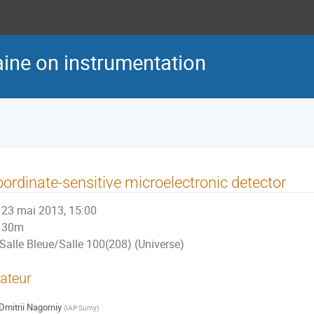
ine on instrumentation
ordinate-sensitive microelectronic detector
23 mai 2013, 15:00
30m
Salle Bleue/Salle 100(208) (Universe)
ateur
Dmitrii Nagorniy
(
IAP Sumy
)