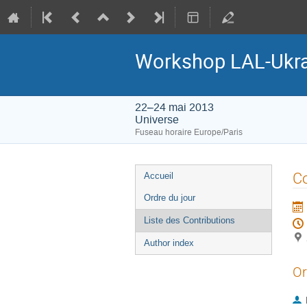
Workshop LAL-Ukra
22–24 mai 2013
Universe
Fuseau horaire Europe/Paris
Menu
Co
Accueil
de
Ordre du jour
l'événement
Liste des Contributions
Author index
Or