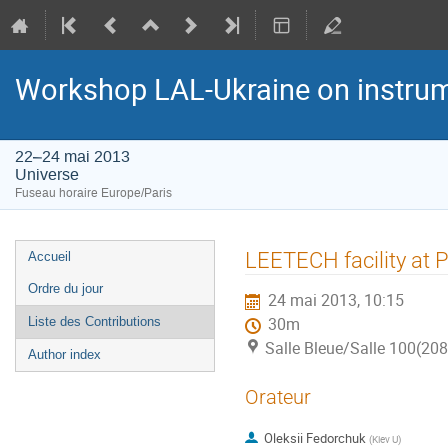
Workshop LAL-Ukraine on instru
22–24 mai 2013
Universe
Fuseau horaire Europe/Paris
Menu
LEETECH facility at 
Accueil
de
Ordre du jour
24 mai 2013, 10:15
l'événement
Liste des Contributions
30m
Salle Bleue/Salle 100(208
Author index
Orateur
Oleksii Fedorchuk
(
Kiev U
)