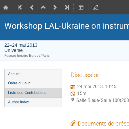
Workshop LAL-Ukraine on instru
22–24 mai 2013
Universe
Fuseau horaire Europe/Paris
Menu
Discussion
Accueil
de
Ordre du jour
24 mai 2013, 10:45
l'événement
Liste des Contributions
15m
Salle Bleue/Salle 100(208
Author index
Documents de prése