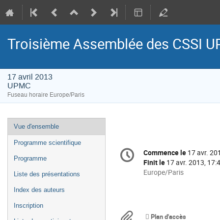
Troisième Assemblée des CSSI
17 avril 2013
UPMC
Fuseau horaire Europe/Paris
Menu
Vue d'ensemble
de
Programme scientifique
Information
l'événement
Commence le
17 avr. 20
Date/Heure
de
Programme
Finit le
17 avr. 2013, 17:
la
Toutes
Europe/Paris
Liste des présentations
les
conférence
Index des auteurs
horaires
sont
Inscription
en
Documents
Plan d'accès