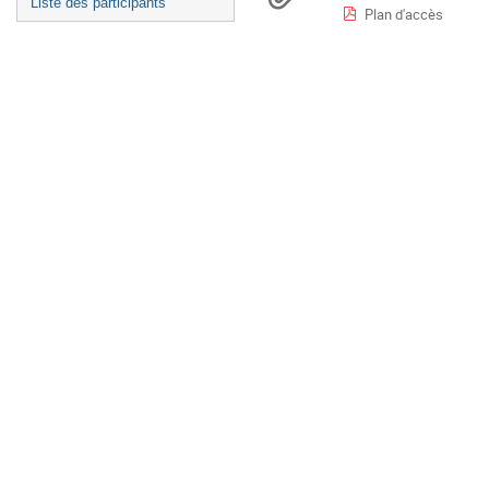
Europe/Paris
Liste des participants
Plan d'accès