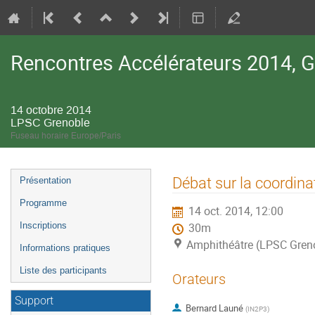
Rencontres Accélérateurs 2014, 
14 octobre 2014
LPSC Grenoble
Fuseau horaire Europe/Paris
Menu
Débat sur la coordina
Présentation
de
Programme
14 oct. 2014, 12:00
l'événement
Inscriptions
30m
Amphithéâtre (LPSC Gren
Informations pratiques
Liste des participants
Orateurs
Support
Bernard Launé
(
IN2P3
)