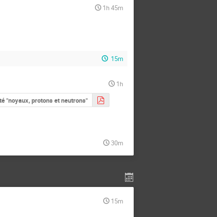
1h 45m
15m
1h
té "noyaux, protons et neutrons"
30m
15m