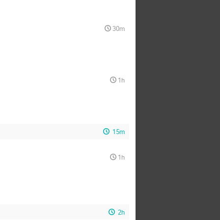
30m
1h
15m
1h
2h