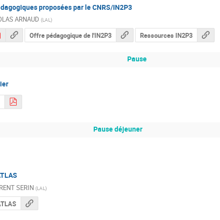
dagogiques proposées par le CNRS/IN2P3
OLAS ARNAUD
(
LAL
)
Offre pédagogique de l'IN2P3
Ressources IN2P3
Pause
ier
Pause déjeuner
ATLAS
RENT SERIN
(
LAL
)
 ATLAS