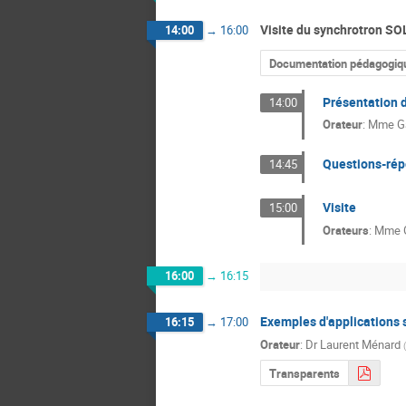
Visite du synchrotron SO
14:00
→
16:00
Documentation pédagogiq
Présentation 
14:00
Orateur
:
Mme
G
Questions-ré
14:45
Visite
15:00
Orateurs
:
Mme
16:00
→
16:15
Exemples d'applications 
16:15
→
17:00
Orateur
:
Dr
Laurent Ménard
(
Transparents