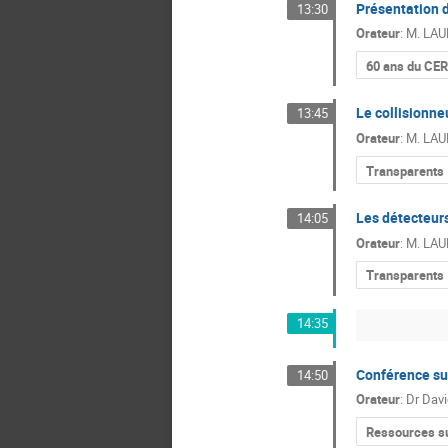
Présentation 
13:30
Orateur
:
M.
LAU
60 ans du CE
Le collisionne
13:45
Orateur
:
M.
LAU
Transparents
Les détecteur
14:05
Orateur
:
M.
LAU
Transparents
14:35
Conférence su
14:50
Orateur
:
Dr
Davi
Ressources su