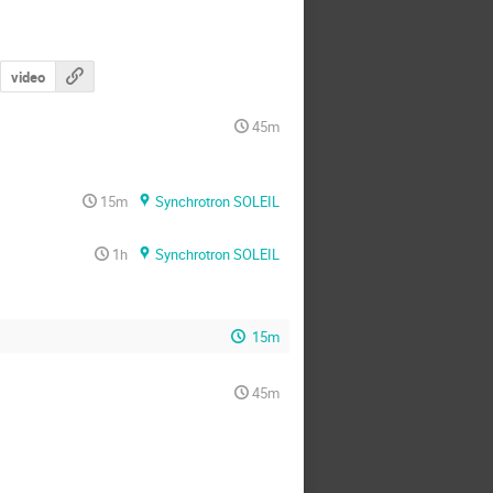
video
45m
15m
Synchrotron SOLEIL
1h
Synchrotron SOLEIL
15m
45m