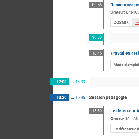
Ressources pé
09:55
Orateur
:
Dr
NIC
COSMIX
10:30
Travail en atel
10:45
Mode d'emploi
12:00
→
13:30
Session pédagogie
13:30
→
16:45
Le détecteur 
13:30
Orateur
:
M.
LAU
Le détecteur