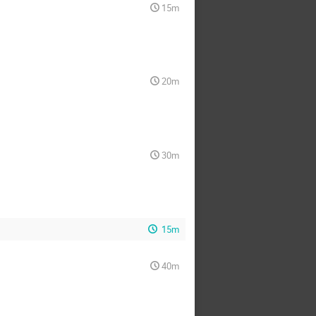
15m
20m
30m
15m
40m