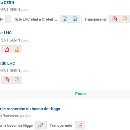
du CERN
RENT SERIN
(
LAL
)
RN
Si le LHC était à Créteil ...
Transparents
ur LHC
RENT SERIN
(
LAL
)
s du LHC
RENT SERIN
(
LAL
)
Pause
r la recherche du boson de Higgs
d Rousseau
(
ATLAS
)
r le boson de Higgs
Transparents