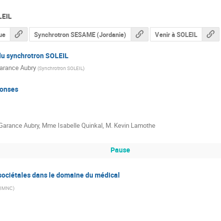
LEIL
ue
Synchrotron SESAME (Jordanie)
Venir à SOLEIL
du synchrotron SOLEIL
arance Aubry
(
Synchrotron SOLEIL
)
ponses
Garance Aubry
,
Mme
Isabelle Quinkal
,
M.
Kevin Lamothe
Pause
sociétales dans le domaine du médical
IMNC
)