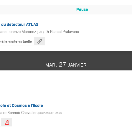
Pause
le du détecteur ATLAS
arei Lorenzo Martinez
,
Dr
Pascal Pralavorio
(
LAL
)
 la visite virtuelle
mar. 27 janvier
cole et Cosmos à l'Ecole
laire Bonnoit-Chevalier
(
Sciences à l'Ecole
)