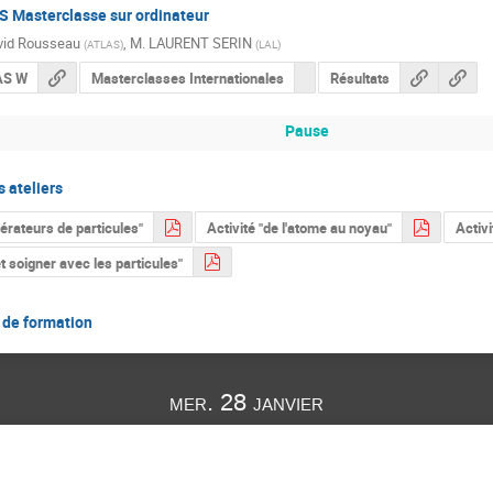
S Masterclasse sur ordinateur
vid Rousseau
,
M.
LAURENT SERIN
(
ATLAS
)
(
LAL
)
AS W
Masterclasses Internationales
Résultats
Pause
s ateliers
lérateurs de particules"
Activité "de l'atome au noyau"
Activi
et soigner avec les particules"
s de formation
mer. 28 janvier