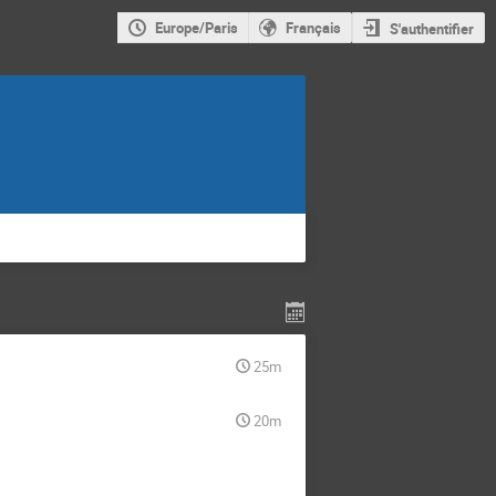
Europe/Paris
Français
S'authentifier
25m
20m