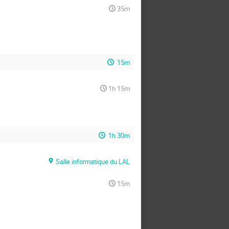
35m
15m
1h 15m
1h 30m
Salle informatique du LAL
15m