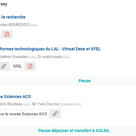
rsay
 la recherche
istian BOURGEOIS
(
LAL
)
eformes technologiques du LAL : Virtual Data et XFEL
Valérie Givaudan
,
Dr
walid kaabi
(
LAL
)
(
LAL
)
XFEL
Pause
ée Sciences ACO
rick Roudeau
,
M.
Yves Ducros
(
LAL
)
(
Sciences ACO
)
sur le musée Sciences ACO
Pause déjeuner et transfert à SOLEIL