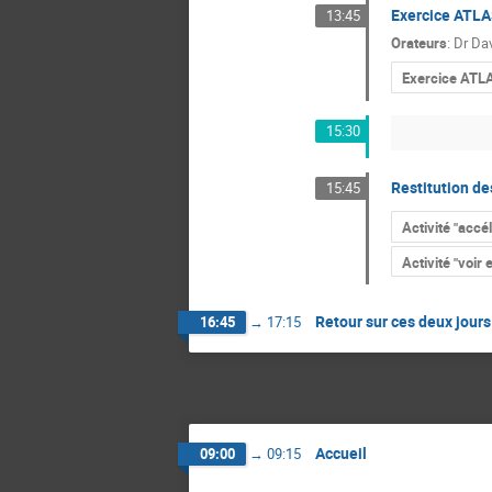
Exercice ATLA
13:45
Orateurs
:
Dr
Da
Exercice ATL
15:30
Restitution de
15:45
Activité "accé
Activité "voir 
Retour sur ces deux jour
16:45
→
17:15
Accueil
09:00
→
09:15