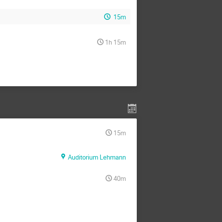
15m
1h 15m
15m
Auditorium Lehmann
40m