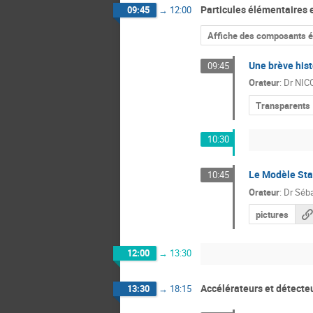
Particules élémentaires e
09:45
→
12:00
Affiche des composants é
Une brève hist
09:45
Orateur
:
Dr
NIC
Transparents
10:30
Le Modèle Sta
10:45
Orateur
:
Dr
Séba
pictures
12:00
→
13:30
Accélérateurs et détecte
13:30
→
18:15