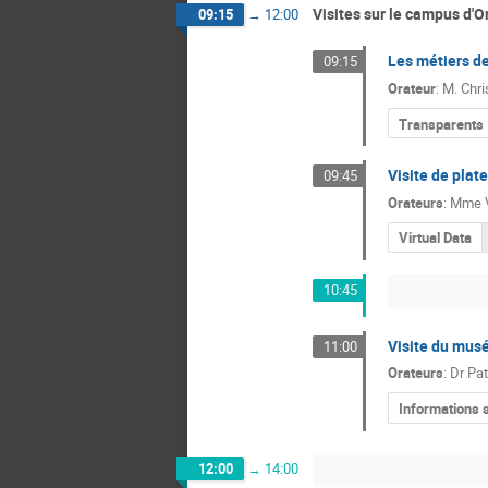
Visites sur le campus d'O
09:15
→
12:00
Les métiers de
09:15
Orateur
:
M.
Chr
Transparents
Visite de plat
09:45
Orateurs
:
Mme
Virtual Data
10:45
Visite du mus
11:00
Orateurs
:
Dr
Pat
Informations 
12:00
→
14:00