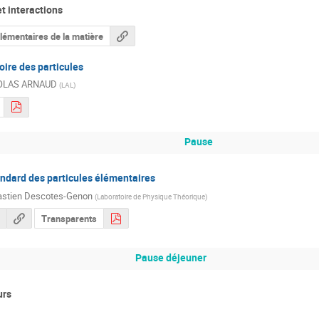
t interactions
lémentaires de la matière
oire des particules
OLAS ARNAUD
(
LAL
)
Pause
ndard des particules élémentaires
stien Descotes-Genon
(
Laboratoire de Physique Théorique
)
Transparents
Pause déjeuner
urs