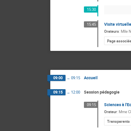
15:30
Visite virtuel
15:45
Orateurs
:
Mlle
N
Page associée à
Accueil
09:00
→
09:15
Session pédagogie
09:15
→
12:00
Sciences à l'E
09:15
Orateur
:
Mme
C
Transparents