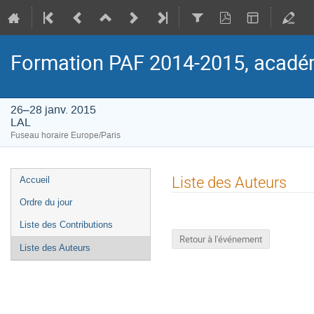
Formation PAF 2014-2015, académ
26–28 janv. 2015
LAL
Fuseau horaire Europe/Paris
Menu
Liste des Auteurs
Accueil
de
Ordre du jour
l'événement
Liste des Contributions
Retour à l'événement
Liste des Auteurs