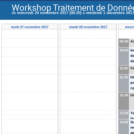
Workshop Traitement de Donnée
de
mercredi 29 novembre 2017 (08:20)
à
vendredi 1 décembre 2017 
lundi 27 novembre 2017
mardi 28 novembre 2017
mercr
09:30
Ac
10:00
In
d
de
(
P
11:00
P
Po
11:30
D
po
cy
c
12:30
Dé
Ri
13:30
Ti
th
14:00
Su
tr
re
bu
an