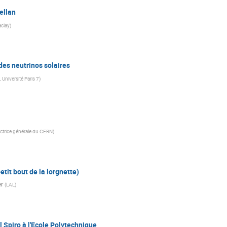
ellan
clay
)
des neutrinos solaires
 Université Paris 7
)
ectrice générale du CERN
)
petit bout de la lorgnette)
er
(
LAL
)
 Spiro à l'Ecole Polytechnique