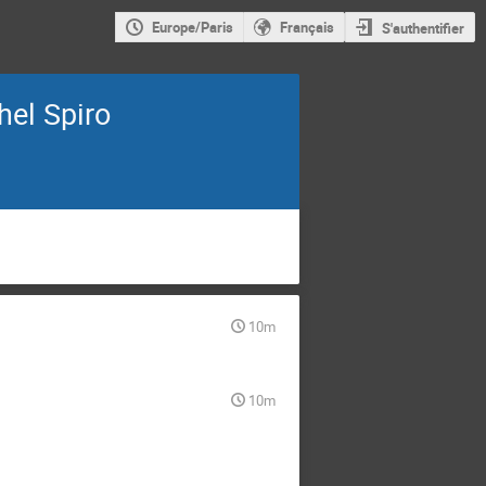
Europe/Paris
Français
S'authentifier
hel Spiro
10m
10m