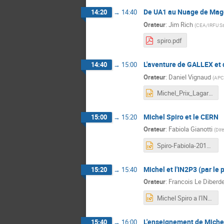
De UA1 au Nuage de Mag
14:20
→
14:40
Orateur
:
Jim Rich
(
CEA/IRFU Sa
spiro.pdf
L'aventure de GALLEX et 
14:40
→
15:00
Orateur
:
Daniel Vignaud
(
APC,
Michel_Prix_Lagarrigue.pptx
Michel Spiro et le CERN
15:00
→
15:20
Orateur
:
Fabiola Gianotti
(
Dir
Spiro-Fabiola-2019.pptx
Michel et l'IN2P3 (par le 
15:20
→
15:40
Orateur
:
Francois Le Diberd
Michel Spiro a l'IN2P3.pptx
L'enseignement de Michel
15:40
→
16:00