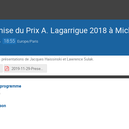
ise du Prix A. Lagarrigue 2018 à Mic
→
18:55
Europe/Paris
s présentations de Jacques Haissinski et Lawrence Sulak.
2019-11-29-Presentation-Spiro-Lagarrigue-L-Sulak.pdf
le programme
)
son