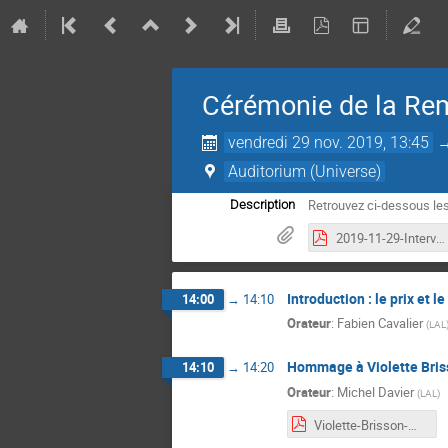
Cérémonie de la Rem
vendredi 29 nov. 2019, 13:45
Auditorium (Universe)
Retrouvez ci-dessous le
Description
2019-11-29-Intervention-J-Haissinski-Spiro_Lagarrigue.pdf
Introduction : le prix et 
14:00
→
14:10
Orateur
:
Fabien Cavalier
(
LAL
Hommage à Violette Bris
14:10
→
14:20
Orateur
:
Michel Davier
(
LAL
)
Violette-Brisson-MD-2019.pdf