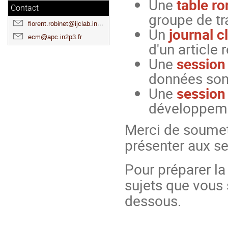
Une
table r
Contact
groupe de tra
florent.robinet@ijclab.in2p3.fr
Un
journal c
ecm@apc.in2p3.fr
d'un article 
Une
session
données son
Une
session
développeme
Merci de soumet
présenter aux se
Pour préparer la
sujets que vous 
dessous.