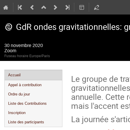
GdR ondes gravitationnelles: g
30 novembre 2020
Zoom
Fuseau horaire Europe/Paris
Menu
Accueil
Le groupe de tr
de
gravitationnelle
Appel à contribution
l'événement
annuelle. Cette 
Ordre du jour
mais l'accent est
Liste des Contributions
Inscription
La journée s'art
Liste des participants