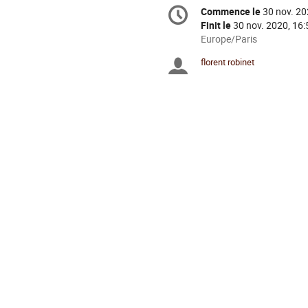
Information
Commence le
30 nov. 20
Date/Heure
de
Finit le
30 nov. 2020, 16:
la
Toutes
Europe/Paris
les
conférence
florent robinet
Présidents
horaires
sont
de
en
Europe/Paris
séance