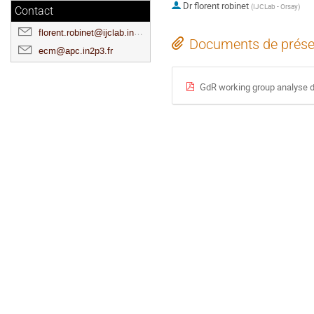
Dr
florent robinet
(
IJCLab - Orsay
)
Contact
florent.robinet@ijclab.in2p3.fr
Documents de prése
ecm@apc.in2p3.fr
GdR working group analyse 