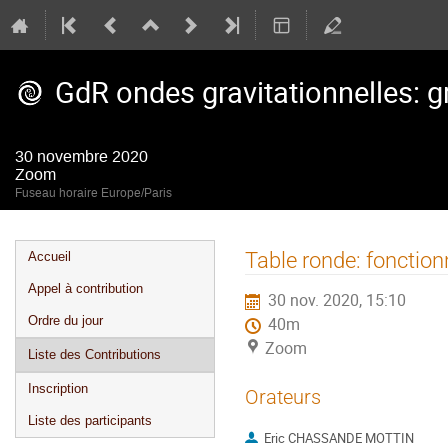
GdR ondes gravitationnelles: g
30 novembre 2020
Zoom
Fuseau horaire Europe/Paris
Menu
Table ronde: fonction
Accueil
de
Appel à contribution
30 nov. 2020, 15:10
l'événement
Ordre du jour
40m
Zoom
Liste des Contributions
Inscription
Orateurs
Liste des participants
Eric CHASSANDE MOTTIN