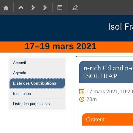
Isol-F
17–19 mars 2021
IJCLa
Menu
Accueil
de
n-rich Cd and n-
Agenda
l'événement
ISOLTRAP
Liste des Contributions
17 mars 2021, 10:2
Inscription
20m
Liste des participants
Orateur