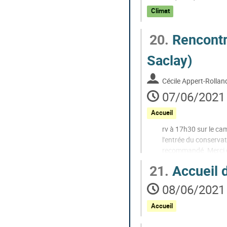
Climat
20.
Rencontre
Saclay)
Cécile Appert-Rollan
07/06/2021 
Accueil
rv à 17h30 sur le cam
l'entrée du conservato
recommandé. Merci de
participer, afin que
21.
Accueil d
Aller
08/06/2021 
à
la
Accueil
page
de