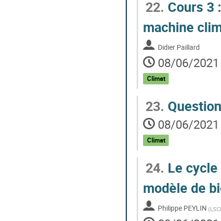
22.
Cours 3 :
la
contribution
machine clim
Didier Paillard
08/06/2021 
Climat
23.
Question
08/06/2021 
Climat
24.
Le cycle
modèle de b
Philippe PEYLIN
(
LSC