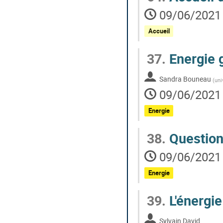
Dans la salle 2 (Modérate
Gilles REVERDIN
09/06/2021 
Damien CARDINAL
Dans la salle 3 (Modérate
Accueil
Laurent LI
Caroline MULLER
37.
Energie 
Aller
à
Sandra Bouneau
(
uni
la
09/06/2021 
page
de
Energie
la
contribution
38.
Question
09/06/2021 
Energie
39.
L'énergie
Sylvain David