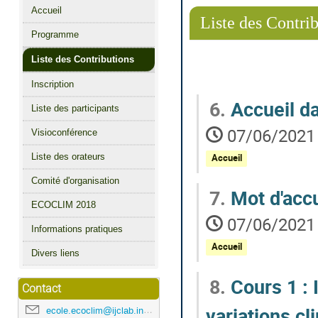
Menu
Accueil
de
Liste des Contri
Programme
l'événement
Liste des Contributions
Inscription
6.
Accueil dan
Liste des participants
07/06/2021 
Visioconférence
Liste des orateurs
Accueil
Comité d'organisation
7.
Mot d'accu
ECOCLIM 2018
07/06/2021 
Informations pratiques
Accueil
Divers liens
8.
Cours 1 : 
Contact
variations c
ecole.ecoclim@ijclab.in2p3.fr