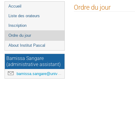
Menu
Ordre du jour
Accueil
de
Liste des orateurs
l'événement
Inscription
Ordre du jour
About Institut Pascal
Bamissa Sangare
(administrative assistant)
bamissa.sangare@universite-paris-saclay.fr