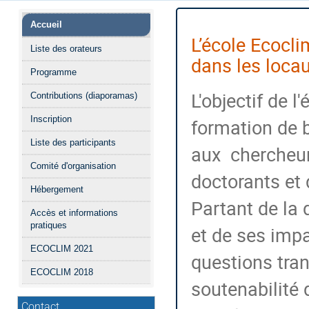
Menu
Accueil
de
L’école Ecocli
Liste des orateurs
l'événement
dans les locau
Programme
L'objectif de 
Contributions (diaporamas)
Inscription
formation de 
Liste des participants
aux
chercheu
Comité d'organisation
doctorants
et
d
Hébergement
Partant de la
Accès et informations
pratiques
et de ses impa
ECOCLIM 2021
questions tran
ECOCLIM 2018
soutenabilité 
Contact