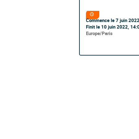
Information
Date/Heure
de
Commence le
7 juin 202
la
conférence
Finit le
10 juin 2022, 14:
Toutes
Europe/Paris
les
horaires
sont
en
Europe/Paris