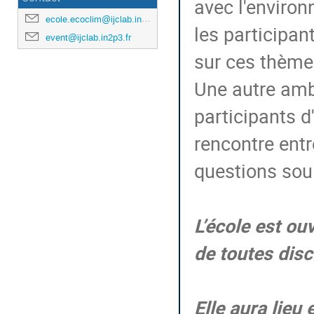
avec l'enviro
ecole.ecoclim@ijclab.in2p3.fr
les participant
event@ijclab.in2p3.fr
sur ces thèmes
Une autre amb
participants d
rencontre entr
questions sou
L’école
est ou
de toutes disc
Elle aura lieu 