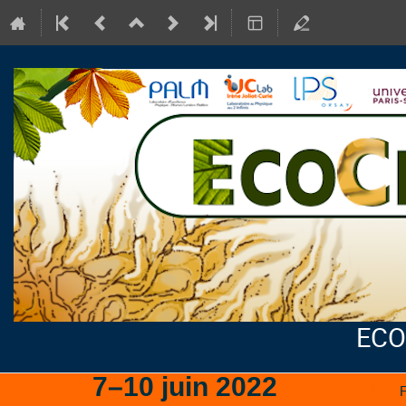
ECO
7–10 juin 2022
IJCLab
F