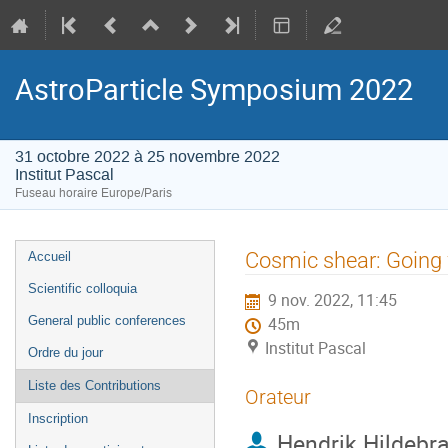
AstroParticle Symposium 2022
31 octobre 2022 à 25 novembre 2022
Institut Pascal
Fuseau horaire Europe/Paris
Menu
Cosmic shear: Going f
Accueil
de
Scientific colloquia
9 nov. 2022, 11:45
l'événement
General public conferences
45m
Institut Pascal
Ordre du jour
Liste des Contributions
Orateur
Inscription
Hendrik Hildebr