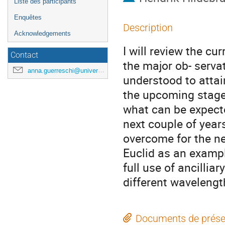
Liste des participants
Enquêtes
Description
Acknowledgements
I will review the cu
Contact
the major ob- serva
anna.guerreschi@universite-paris-saclay.fr
understood to attai
the upcoming stage-
what can be expecte
next couple of years
overcome for the nex
Euclid as an examp
full use of ancilli
different wavelengt
Documents de prése