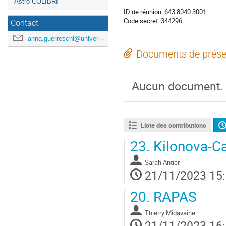
Astro-COLIBRI
ID de réunion: 643 8040 3001
Code secret: 344296
Contact
anna.guerreschi@universite-paris-saclay.fr
Documents de prése
Aucun document.
Liste des contributions
23.
Kilonova-Ca
Sarah Antier
21/11/2023 15
20.
RAPAS
Thierry Midavaine
21/11/2023 16