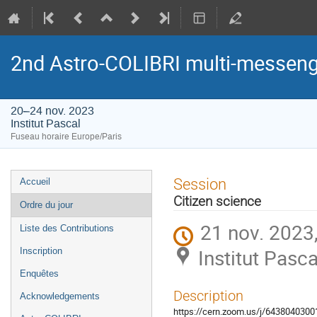
2nd Astro-COLIBRI multi-messeng
20–24 nov. 2023
Institut Pascal
Fuseau horaire Europe/Paris
Menu
Session
Accueil
de
Citizen science
Ordre du jour
l'événement
21 nov. 2023
Liste des Contributions
Institut Pasca
Inscription
Enquêtes
Description
Acknowledgements
https://cern.zoom.us/j/6438040