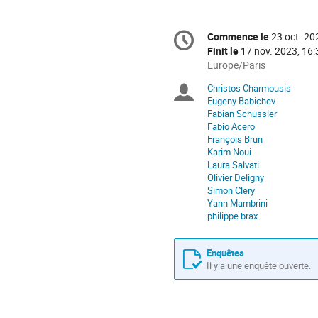
Information
Commence le
23 oct. 20
Date/Heure
de
Finit le
17 nov. 2023, 16:
la
Toutes
Europe/Paris
les
conférence
Christos Charmousis
Présidents
horaires
Eugeny Babichev
sont
Fabian Schussler
de
en
Fabio Acero
Europe/Paris
François Brun
séance
Karim Noui
Laura Salvati
Olivier Deligny
Simon Clery
Yann Mambrini
philippe brax
Enquêtes
Il y a une enquête ouverte.