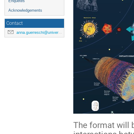
Enquêtes
Acknowledgements
Contact
anna.guerreschi@universite-paris-saclay.fr
The format will 
interactions bet