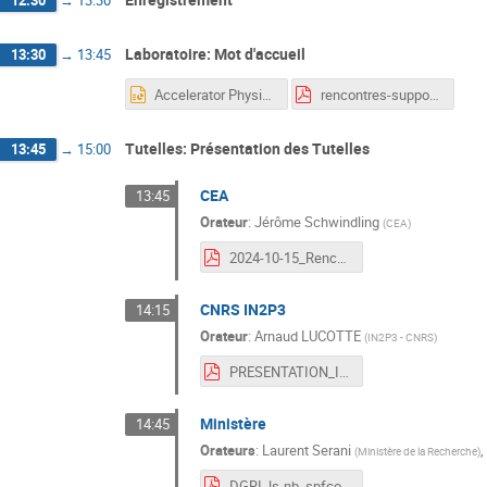
12:30
→
13:30
Laboratoire: Mot d'accueil
13:30
→
13:45
Accelerator Physics @ IJCLab.pptx
rencontres-support_20241015.pdf
Tutelles: Présentation des Tutelles
13:45
→
15:00
CEA
13:45
Orateur
:
Jérôme Schwindling
(
CEA
)
2024-10-15_Rencontres_Accélérateurs_CEA.pdf
CNRS IN2P3
14:15
Orateur
:
Arnaud LUCOTTE
(
IN2P3 - CNRS
)
PRESENTATION_IN2P3_STRATEGIE_ORGANISATION.pdf
Ministère
14:45
Orateurs
:
Laurent Serani
,
(
Ministère de la Recherche
)
DGRI_ls-nb_spfco-new.pdf