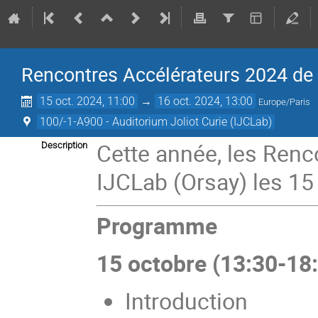
Rencontres Accélérateurs 2024 de
15 oct. 2024, 11:00
→
16 oct. 2024, 13:00
Europe/Paris
100/-1-A900 - Auditorium Joliot Curie (IJCLab)
Cette année, les Renc
Description
IJCLab (Orsay) les 15
Programme
15 octobre (13:30-18
Introduction