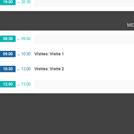
19:00
→
20:30
me
08:30
→
09:00
Visites: Visite 1
09:00
→
10:30
Visites: Visite 2
10:30
→
12:00
12:00
→
13:00