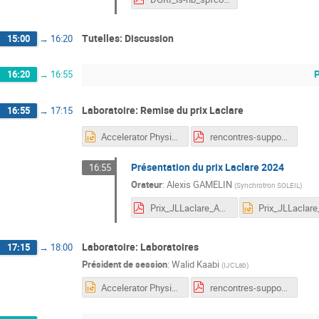
Tutelles: Discussion
15:00
→
16:20
P
16:20
→
16:55
Laboratoire: Remise du prix Laclare
16:55
→
17:15
Accelerator Physics @ IJCLab.pptx
rencontres-support_20241015.pdf
Présentation du prix Laclare 2024
16:55
Orateur
:
Alexis GAMELIN
(
Synchrotron SOLEIL
)
Prix_JLLaclare_AG_v3.pdf
Laboratoire: Laboratoires
17:15
→
18:00
Président de session
:
Walid Kaabi
(
IJCLab
)
Accelerator Physics @ IJCLab.pptx
rencontres-support_20241015.pdf