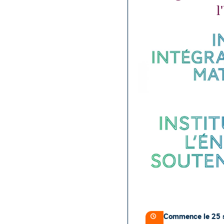
l
Information
de
Commence le
25 
Date/Heure
la