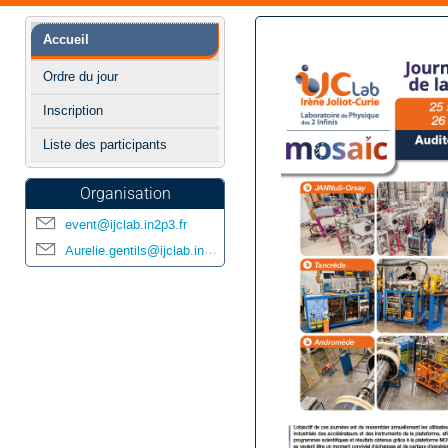
Menu
Accueil
de
l'événement
Ordre du jour
Inscription
Liste des participants
Organisation
event@ijclab.in2p3.fr
Aurelie.gentils@ijclab.in2p3.fr