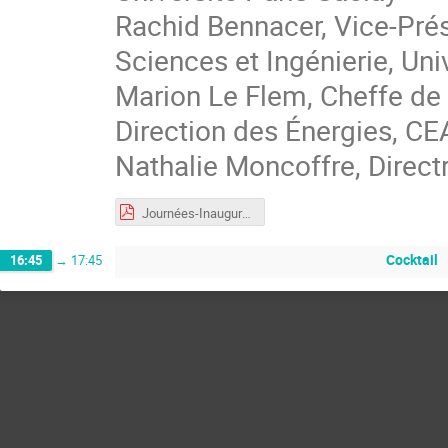
Rachid Bennacer, Vice-Prés
Sciences et Ingénierie, Uni
Marion Le Flem, Cheffe d
Direction des Énergies, C
Nathalie Moncoffre, Direct
Journées-Inauguration-MOSAIC2024-sponsors-plan-remerciements.pdf
Cocktail
16:45
→
17:45