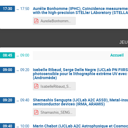
Aurélie Bonhomme (IPHC), Coincidence measurements
17:30
→
17:50
with the high-precision STELlar LAboratory (STELL
AurelieBonhomme_JourneesMOSAIC2024.pdf
jeu
Accueil
08:45
→
09:00
Isabelle Ribaud, Serge Della Negra (IJCLab PN FIIR
09:00
→
09:20
photosensible pour la lithographie extrême UV avec 
(Andromède)
IsabelleRibaud_SergeDellaNegra_JourneesMOSAIC2024.pdf
Shamashis Sengupta (IJCLab A2C ASSD), Metal-insula
09:20
→
09:40
semiconductor devices (IRMA, ARAMIS)
Shamashis_SENGUPTA_JourneesMOSAIC2024.pdf
Marin Chabot (IJCLab A2C Astrophysique et Cosmochi
09:40
→
10:00