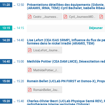
Présentations détaillées des équipements (Sidonie
11:20
→
12:50
(ARAMIS, IRMA, TEM)) Cyril Bachelet, Isabelle Ribau
Cedric _JourneesMOSAIC_MET.pdf
Cyril_JourneesMOSAIC2024.pdf
Déjeuner
13:15
→
14:15
Lisa Lefort (CEA ISAS SRMP), Influence du flux de pa
14:20
→
14:40
formées dans le nickel irradié (ARAMIS, TEM)
LisaLefort_JourneesMOSAIC2024.pdf
Mathilde Pottier (CEA DAM LMCE), Désexcitation rad
14:40
→
15:00
MathildePottier_JourneesMOSAIC2024.pdf
Romain Bellet (IJCLab PN FIIRST et Osmos-X), Prop
15:00
→
15:20
RomainBellet_JourneesMOSAIC2024.pdf
Charles-Olivier Bacri (IJCLab Physique Santé REV), 
15:20
→
15:40
radiothérapie interne vectorisée (Sidonie)