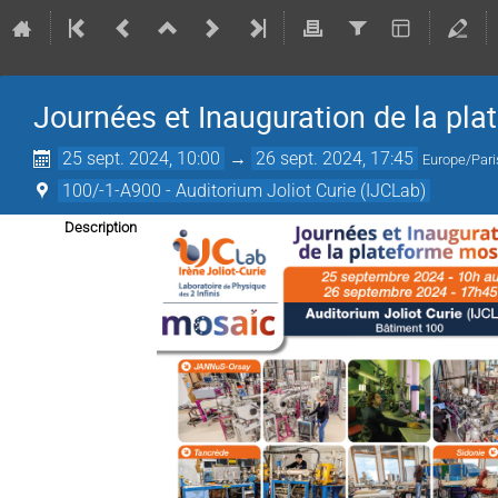
Journées et Inauguration de la p
25 sept. 2024, 10:00
→
26 sept. 2024, 17:45
Europe/Pari
100/-1-A900 - Auditorium Joliot Curie (IJCLab)
Description