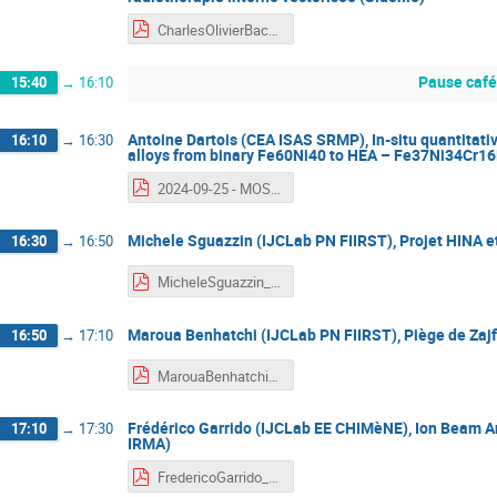
CharlesOlivierBacri_JourneesMOSAIC2024.pdf
Pause café
15:40
→
16:10
Antoine Dartois (CEA ISAS SRMP), In-situ quantitativ
16:10
→
16:30
alloys from binary Fe60Ni40 to HEA – Fe37Ni34Cr
2024-09-25 - MOSAIC - Antoine DARTOIS v1.pdf
Michele Sguazzin (IJCLab PN FIIRST), Projet HINA e
16:30
→
16:50
MicheleSguazzin_JourneesMOSAIC2024.pdf
Maroua Benhatchi (IJCLab PN FIIRST), Piège de Zaj
16:50
→
17:10
MarouaBenhatchi_JourneesMOSAIC2024.pdf
Frédérico Garrido (IJCLab EE CHIMèNE), Ion Beam A
17:10
→
17:30
IRMA)
FredericoGarrido_JourneesMOSACI2024.pdf