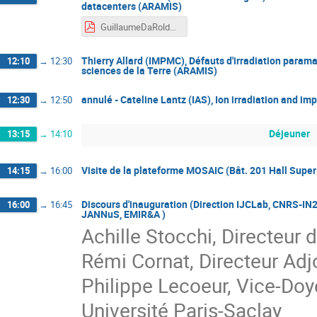
datacenters (ARAMIS)
GuillaumeDaRold_JourneesMOSAIC2024.pdf
Thierry Allard (IMPMC), Défauts d'irradiation parama
12:10
→
12:30
sciences de la Terre (ARAMIS)
annulé - Cateline Lantz (IAS), Ion irradiation and im
12:30
→
12:50
Déjeuner
13:15
→
14:10
Visite de la plateforme MOSAIC (Bât. 201 Hall Super
14:15
→
16:00
Discours d'inauguration (Direction IJCLab, CNRS-IN2
16:00
→
16:45
JANNuS, EMIR&A )
Achille Stocchi, Directeur 
Rémi Cornat, Directeur Ad
Philippe Lecoeur, Vice-Doy
Université Paris-Saclay