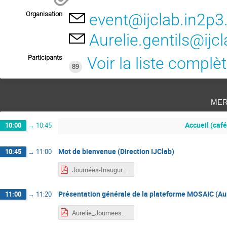
Organisation
event@ijclab.in2p3.
Aurelie.gentils@ijcl
Participants
Voir la liste complè
89
mer
Accueil (café
10:00
→
10:45
Mot de bienvenue (Direction IJClab)
10:45
→
11:00
Journées-Inauguration-MOSAIC2024-sponsors.pdf
Présentation générale de la plateforme MOSAIC (Aur
11:00
→
11:20
Aurelie_JourneesMOSAIC2024.pdf