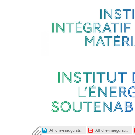
Affiche-inauguration-mosaic-IJCLab-CNRS-V2-0724-4K.jpg
Affiche-inauguration-mosaic-IJCLab-CNRS-V2-0724-4K.pdf