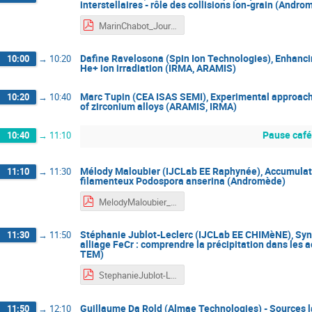
interstellaires - rôle des collisions ion-grain (Andr
MarinChabot_JourneesMOSAIC2024.pdf
Dafine Ravelosona (Spin Ion Technologies), Enhanci
10:00
→
10:20
He+ ion irradiation (IRMA, ARAMIS)
Marc Tupin (CEA ISAS SEMI), Experimental approach to
10:20
→
10:40
of zirconium alloys (ARAMIS, IRMA)
Pause café
10:40
→
11:10
Mélody Maloubier (IJCLab EE Raphynée), Accumulat
11:10
→
11:30
filamenteux Podospora anserina (Andromède)
MelodyMaloubier_JourneesMOSAIC2024.pdf
Stéphanie Jublot-Leclerc (IJCLab EE CHIMèNE), Syn
11:30
→
11:50
alliage FeCr : comprendre la précipitation dans les 
TEM)
StephanieJublot-Leclerc_JourneesMOSAIC2024.pdf
Guillaume Da Rold (Almae Technologies) - Sources la
11:50
→
12:10