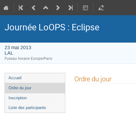
Journée LoOPS : Eclipse
23 mai 2013
LAL
Fuseau horaire Europe/Paris
Menu
Ordre du jour
Accueil
de
Ordre du jour
l'événement
Inscription
Liste des participants