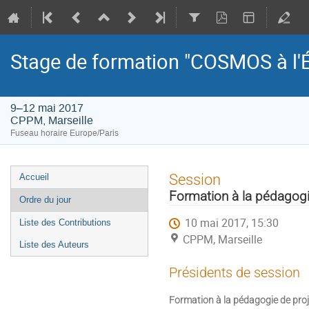
Stage de formation "COSMOS à l'É
9–12 mai 2017
CPPM, Marseille
Fuseau horaire Europe/Paris
Menu
Session
Accueil
de
Formation à la pédagogi
Ordre du jour
l'événement
10 mai 2017, 15:30
Liste des Contributions
CPPM, Marseille
Liste des Auteurs
Présidents de session
Formation à la pédagogie de proj