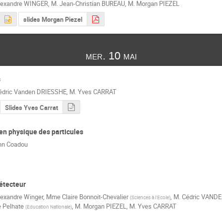
lexandre WINGER
,
M.
Jean-Christian BUREAU
,
M.
Morgan PIEZEL
slides Morgan Piezel
mer. 10 mai
s
édric Vanden DRIESSHE
,
M.
Yves CARRAT
Slides Yves Carrat
t en physique des particules
nn Coadou
étecteur
lexandre Winger
,
Mme
Claire Bonnoit-Chevalier
,
M.
Cédric VAND
(
Sciences à l'Ecole
)
 Pelhate
,
M.
Morgan PIEZEL
,
M.
Yves CARRAT
(
Education Nationale
)