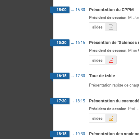
Présentation du CPPM
15:00
→
15:30
Président de session
:
M.
Jo
slides
Présention de "Sciences à
15:30
→
16:15
Président de session
:
Mme
slides
Tour de table
16:15
→
17:30
Présentation rapide de chaqu
Présentation du cosmodé
17:30
→
18:15
Président de session
:
Prof.
slides
Présentation des ancien
18:15
→
19:30