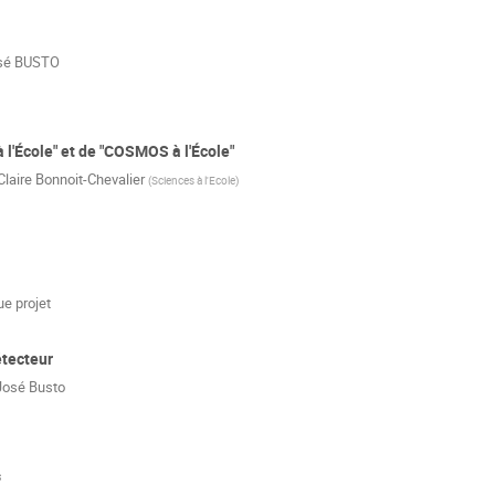
sé BUSTO
 l'École" et de "COSMOS à l'École"
Claire Bonnoit-Chevalier
(
Sciences à l'Ecole
)
e projet
tecteur
José Busto
s