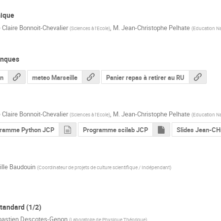
mique
e
Claire Bonnoit-Chevalier
,
M.
Jean-Christophe Pelhate
(
Sciences à l'Ecole
)
(
Education Na
lanques
in
meteo Marseille
Panier repas à retirer au RU
e
Claire Bonnoit-Chevalier
,
M.
Jean-Christophe Pelhate
(
Sciences à l'Ecole
)
(
Education Na
ramme Python JCP
Programme scilab JCP
Slides Jean-CH
ille Baudouin
(
Coordinateur de projets de culture scientifique / Indépendant
)
tandard (1/2)
bastien Descotes-Genon
(
Laboratoire de Physique Théorique
)