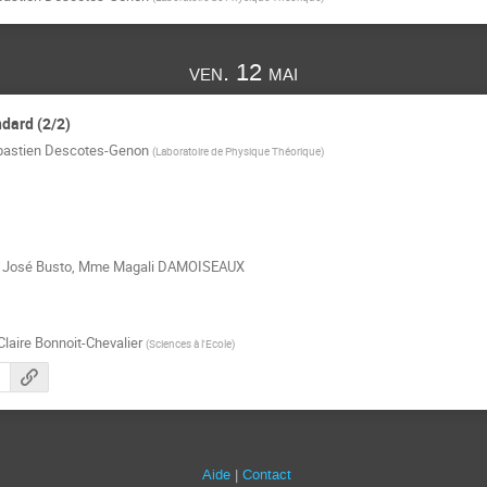
ven. 12 mai
dard (2/2)
bastien Descotes-Genon
(
Laboratoire de Physique Théorique
)
José Busto
,
Mme
Magali DAMOISEAUX
Claire Bonnoit-Chevalier
(
Sciences à l'Ecole
)
n
Aide
Contact