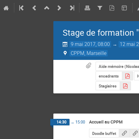
Stage de formation 
9 mai 2017, 08:00
→
12 mai 2
CPPM, Marseille
Aide mémoire (Nicola
encadrants
H
Stagiaires
Accueil au CPPM
14:30
→
15:00
Doodle buffet