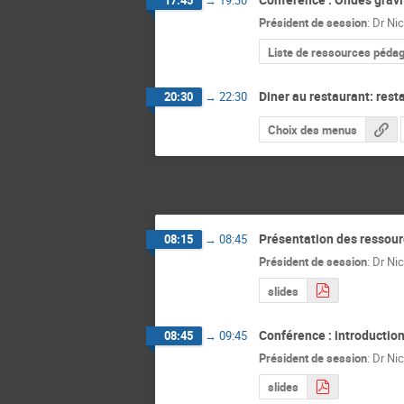
17:45
→
19:30
Président de session
:
Dr
Nic
Liste de ressources pédag
Diner au restaurant: rest
20:30
→
22:30
Choix des menus
Présentation des ressour
08:15
→
08:45
Président de session
:
Dr
Nic
slides
Conférence : introductio
08:45
→
09:45
Président de session
:
Dr
Nic
slides