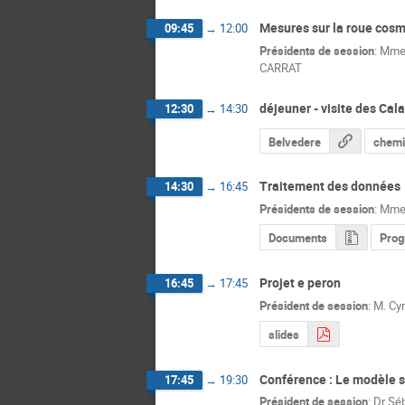
Mesures sur la roue cos
09:45
→
12:00
Présidents de session
:
Mm
CARRAT
déjeuner - visite des Ca
12:30
→
14:30
Belvedere
chem
Traitement des données
14:30
→
16:45
Présidents de session
:
Mm
Documents
Prog
Projet e peron
16:45
→
17:45
Président de session
:
M.
Cyr
slides
Conférence : Le modèle s
17:45
→
19:30
Président de session
:
Dr
Sé