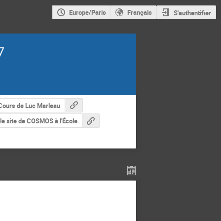
Europe/Paris
Français
S'authentifier
7
Cours de Luc Marleau
le site de COSMOS à l'École