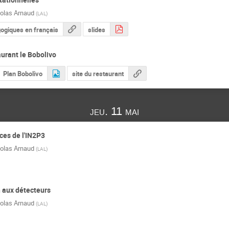
olas Arnaud
(
LAL
)
ogiques en français
slides
aurant le Bobolivo
Plan Bobolivo
site du restaurant
jeu. 11 mai
ces de l'IN2P3
olas Arnaud
(
LAL
)
n aux détecteurs
olas Arnaud
(
LAL
)