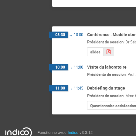
Conférence : Modèle stan
08:30
→
10:00
Président de session
:
Dr
Sé
slides
Visite du laboratoire
10:00
→
11:00
Présidents de session
:
Prof.
Debriefing du stage
11:00
→
11:45
Président de session
:
Mme
Questionnaire satisfactio
Fonctionne avec
Indico
v3.3.12