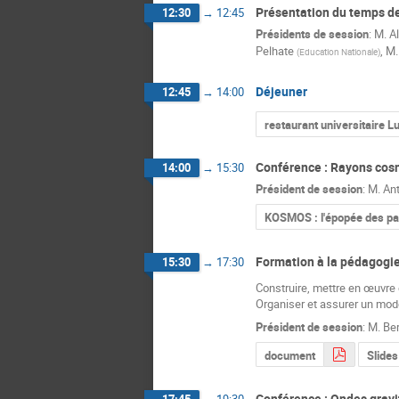
Présentation du temps de
12:30
→
12:45
Présidents de session
:
M.
A
Pelhate
,
M.
(
Education Nationale
)
Déjeuner
12:45
→
14:00
restaurant universitaire 
Conférence : Rayons cos
14:00
→
15:30
Président de session
:
M.
An
KOSMOS : l'épopée des pa
Formation à la pédagogie
15:30
→
17:30
Construire, mettre en œuvre 
Organiser et assurer un mode
Président de session
:
M.
Ber
document
Slides
Conférence : Ondes gravi