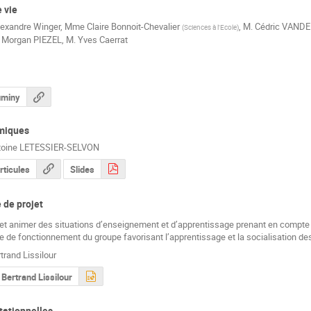
 vie
lexandre Winger
,
Mme
Claire Bonnoit-Chevalier
,
M.
Cédric VAND
(
Sciences à l'Ecole
)
Morgan PIEZEL
,
M.
Yves Caerrat
Luminy
miques
toine LETESSIER-SELVON
rticules
Slides
 de projet
et animer des situations d’enseignement et d’apprentissage prenant en compte la
 de fonctionnement du groupe favorisant l’apprentissage et la socialisation des
trand Lissilour
 Bertrand Lissilour
tationnelles