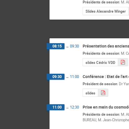
Présidents de session
:
M.
A
Slides Alexandre Winger
Présentation des ancien
08:15
→
09:30
Présidents de session
:
M.
C
slides Cédric VDD
Conférence : Etat de l'ar
09:30
→
11:00
Président de session
:
Dr
Ya
slides
Prise en main du cosmod
11:00
→
12:30
Présidents de session
:
M.
A
BUREAU
,
M.
Jean-Christophe