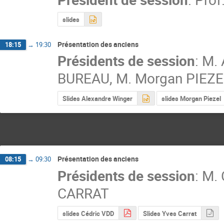
slides
Présentation des anciens
18:15
→
19:30
Présidents de session
:
M.
BUREAU
,
M.
Morgan PIEZE
Slides Alexandre Winger
slides Morgan Piezel
Présentation des anciens
08:15
→
09:30
Présidents de session
:
M.
CARRAT
slides Cédric VDD
Slides Yves Carrat