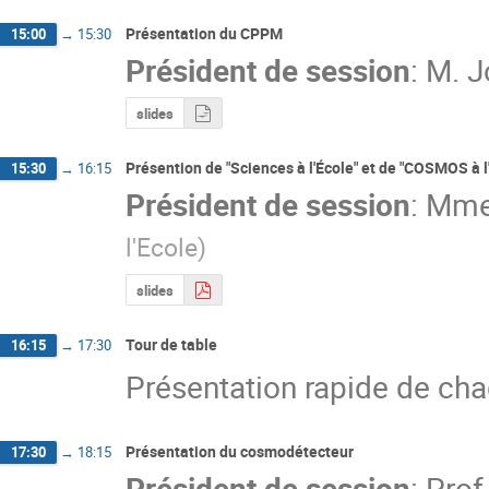
Présentation du CPPM
15:00
→
15:30
Président de session
:
M.
J
slides
Présention de "Sciences à l'École" et de "COSMOS à l
15:30
→
16:15
Président de session
:
Mm
l'Ecole
)
slides
Tour de table
16:15
→
17:30
Présentation rapide de cha
Présentation du cosmodétecteur
17:30
→
18:15
Président de session
:
Prof