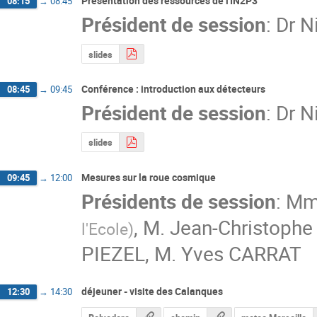
Présentation des ressources de l'IN2P3
08:15
→
08:45
Président de session
:
Dr
N
slides
Conférence : introduction aux détecteurs
08:45
→
09:45
Président de session
:
Dr
N
slides
Mesures sur la roue cosmique
09:45
→
12:00
Présidents de session
:
Mm
,
M.
Jean-Christophe
l'Ecole
)
PIEZEL
,
M.
Yves CARRAT
déjeuner - visite des Calanques
12:30
→
14:30