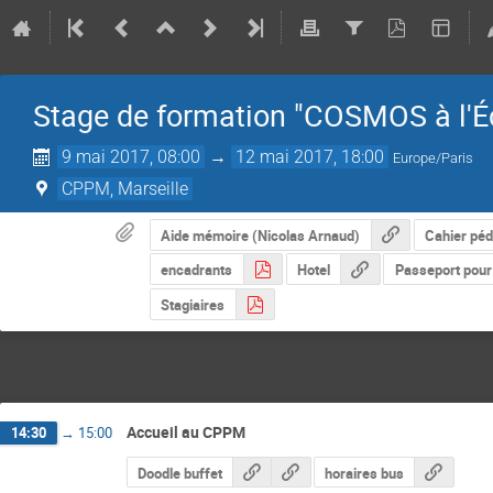
Stage de formation "COSMOS à l'Éc
9 mai 2017, 08:00
→
12 mai 2017, 18:00
Europe/Paris
CPPM, Marseille
Aide mémoire (Nicolas Arnaud)
Cahier pé
encadrants
Hotel
Passeport pour 
Stagiaires
Accueil au CPPM
14:30
→
15:00
Doodle buffet
horaires bus