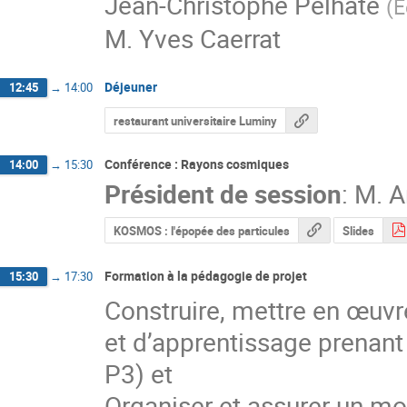
Jean-Christophe Pelhate
(
E
M.
Yves Caerrat
Déjeuner
12:45
→
14:00
restaurant universitaire Luminy
Conférence : Rayons cosmiques
14:00
→
15:30
Président de session
:
M.
A
KOSMOS : l'épopée des particules
Slides
Formation à la pédagogie de projet
15:30
→
17:30
Construire, mettre en œuvr
et d’apprentissage prenant 
P3) et
Organiser et assurer un m