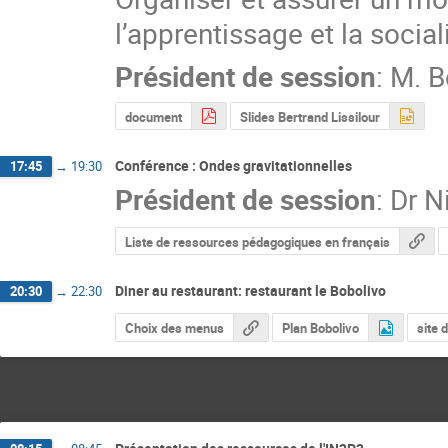
l’apprentissage et la socia
Président de session
:
M.
B
document
Slides Bertrand Lissilour
Conférence : Ondes gravitationnelles
17:45
→
19:30
Président de session
:
Dr
N
Liste de ressources pédagogiques en français
Diner au restaurant: restaurant le Bobolivo
20:30
→
22:30
Choix des menus
Plan Bobolivo
site 