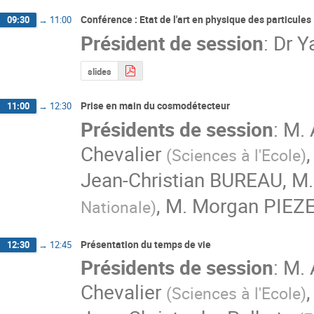
Conférence : Etat de l'art en physique des particules
09:30
→
11:00
Président de session
:
Dr
Y
slides
Prise en main du cosmodétecteur
11:00
→
12:30
Présidents de session
:
M.
Chevalier
(
Sciences à l'Ecole
)
Jean-Christian BUREAU
,
M.
,
M.
Morgan PIEZ
Nationale
)
Présentation du temps de vie
12:30
→
12:45
Présidents de session
:
M.
Chevalier
(
Sciences à l'Ecole
)