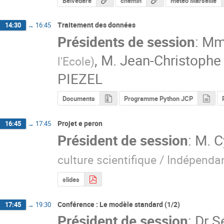
Belvedere
chemin
meteo Marseille
Traitement des données
14:30
→
16:45
Présidents de session
:
Mm
,
M.
Jean-Christophe
l'Ecole
)
PIEZEL
Documents
Programme Python JCP
Projet e peron
16:45
→
17:45
Président de session
:
M.
C
culture scientifique / Indépenda
slides
Conférence : Le modèle standard (1/2)
17:45
→
19:30
Président de session
:
Dr
S