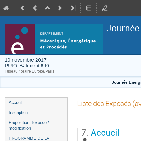
Journée 
10 novembre 2017
PUIO, Bâtiment 640
Fuseau horaire Europe/Paris
Journée Energi
Menu
Liste des Exposés (a
Accueil
de
Inscription
l'événement
Proposition d'exposé /
modification
7.
Accueil
PROGRAMME DE LA