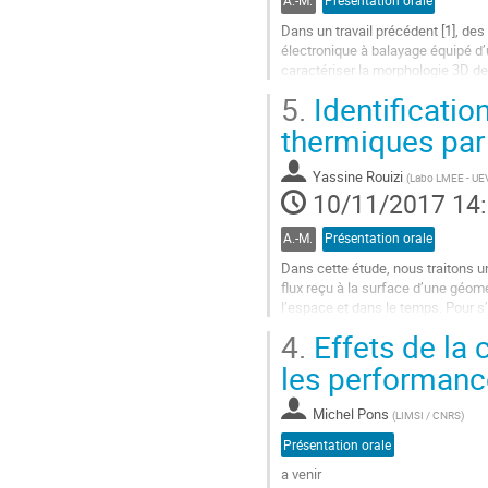
A.-M.
Présentation orale
Dans un travail précédent [1], de
électronique à balayage équipé d’
caractériser la morphologie 3D de 
Au sein d’une flamme, les suies so
5.
Identificatio
Aller
thermiques par
à
la
Yassine Rouizi
(
Labo LMEE - UEV
page
10/11/2017 14
de
la
A.-M.
Présentation orale
contribution
Dans cette étude, nous traitons un
flux reçu à la surface d’une géomét
l’espace et dans le temps. Pour s’
avec la procédure...
4.
Effets de la
Aller
les performance
à
la
Michel Pons
(
LIMSI / CNRS
)
page
de
Présentation orale
la
a venir
contribution