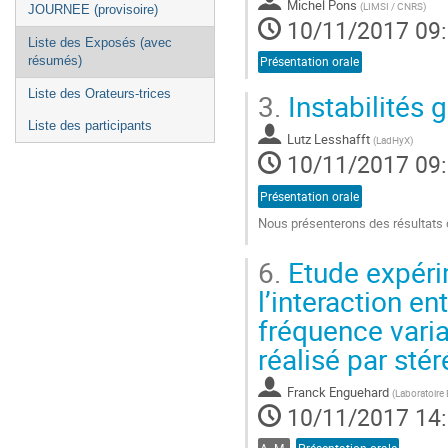
Michel Pons
(
LIMSI / CNRS
)
JOURNEE (provisoire)
10/11/2017 09
Liste des Exposés (avec
résumés)
Présentation orale
Liste des Orateurs-trices
3.
Instabilités
Liste des participants
Lutz Lesshafft
(
LadHyX
)
10/11/2017 09
Présentation orale
Nous présenterons des résultats d
Aller
6.
Etude expéri
à
la
l’interaction 
page
fréquence vari
de
la
réalisé par sté
contribution
Franck Enguehard
(
Laboratoire
10/11/2017 14