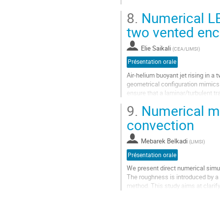
Aller
8.
Numerical LES
à
la
two vented enc
page
de
Elie Saikali
(
CEA/LIMSI
)
la
contribution
Présentation orale
​Air-helium buoyant jet rising in 
geometrical configuration mimics
ensure that a laminar/turbulent tr
influence of the boundary conditio
9.
Numerical mo
Aller
convection
à
la
Mebarek Belkadi
(
LIMSI
)
page
de
Présentation orale
la
We present direct numerical simul
contribution
The roughness is introduced by a
method. This study aims at clarify
enhancement of the heat transfer..
Aller
à