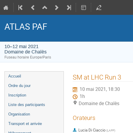
ATLAS PAF
10–12 mai 2021
Domaine de Chalès
Fuseau horaire Europe/Paris
Menu
SM at LHC Run 3
Accueil
de
Ordre du jour
10 mai 2021, 18:30
l'événement
Inscription
1h
Domaine de Chalès
Liste des participants
Organisation
Orateurs
Transport et arrivée
Lucia Di Ciaccio
(
LAPP
)