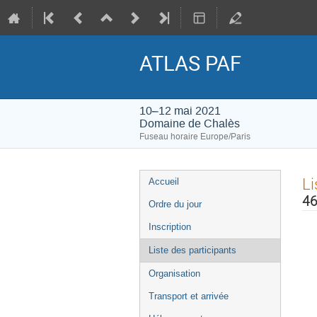
ATLAS PAF
10–12 mai 2021
Domaine de Chalès
Fuseau horaire Europe/Paris
Menu
Li
Accueil
de
46
Ordre du jour
l'événement
Inscription
Liste des participants
Organisation
Transport et arrivée