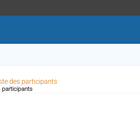
ste des participants
 participants