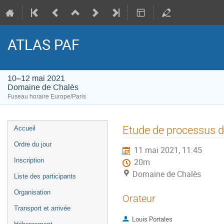
ATLAS PAF
10–12 mai 2021
Domaine de Chalès
Fuseau horaire Europe/Paris
Menu
Etude de processus d
Accueil
de
Ordre du jour
11 mai 2021, 11:45
l'événement
Inscription
20m
Domaine de Chalès
Liste des participants
Organisation
Orateur
Transport et arrivée
Louis Portales