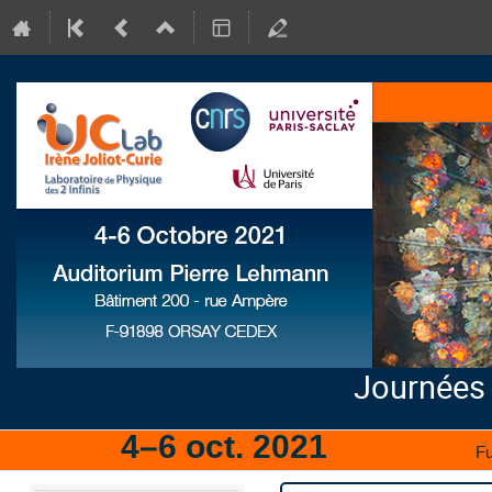
Journées
4–6 oct. 2021
IJCLab
Fu