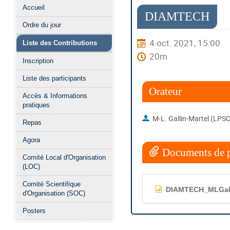
Menu
Accueil
de
DIAMTECH
Ordre du jour
l'événement
4 oct. 2021, 15:00
Liste des Contributions
20m
Inscription
Liste des participants
Orateur
Accès & Informations
pratiques
M-L. Gallin-Martel (LPSC
Repas
Agora
Documents de p
Comité Local d'Organisation
(LOC)
Comité Scientifique
DIAMTECH_MLGalli
d'Organisation (SOC)
Posters