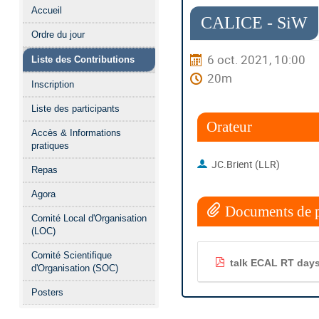
Menu
Accueil
de
CALICE - SiW
Ordre du jour
l'événement
6 oct. 2021, 10:00
Liste des Contributions
20m
Inscription
Liste des participants
Orateur
Accès & Informations
pratiques
JC.Brient (LLR)
Repas
Agora
Documents de p
Comité Local d'Organisation
(LOC)
Comité Scientifique
talk ECAL RT days
d'Organisation (SOC)
Posters