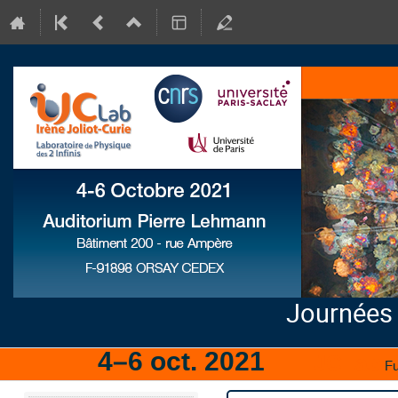
Journées
4–6 oct. 2021
IJCLab
Fu