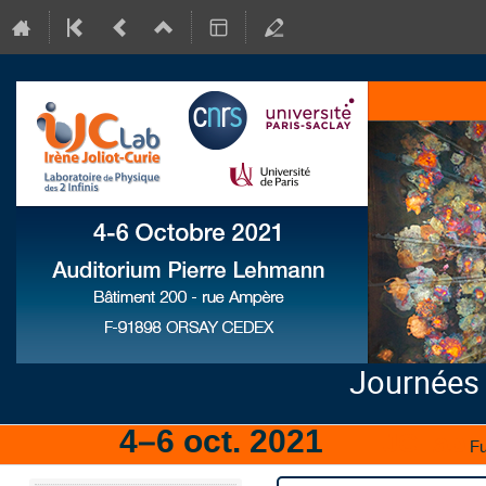
Journées
4–6 oct. 2021
IJCLab
Fu