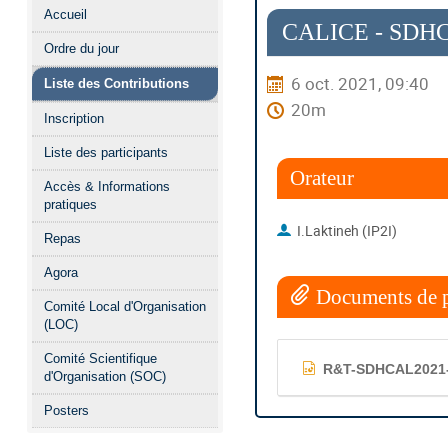
Menu
Accueil
de
CALICE - SDH
Ordre du jour
l'événement
6 oct. 2021, 09:40
Liste des Contributions
20m
Inscription
Liste des participants
Orateur
Accès & Informations
pratiques
I.Laktineh (IP2I)
Repas
Agora
Documents de p
Comité Local d'Organisation
(LOC)
Comité Scientifique
R&T-SDHCAL2021-
d'Organisation (SOC)
Posters