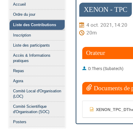
Menu
Accueil
de
XENON - TPC
Ordre du jour
l'événement
4 oct. 2021, 14:20
Liste des Contributions
20m
Inscription
Liste des participants
Orateur
Accès & Informations
pratiques
D.Thers (Subatech)
Repas
Agora
Documents de p
Comité Local d'Organisation
(LOC)
Comité Scientifique
XENON_TPC_DThe
d'Organisation (SOC)
Posters