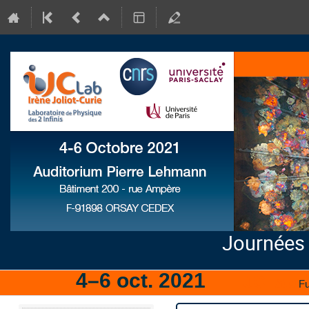
Journées
4–6 oct. 2021
IJCLab
Fu