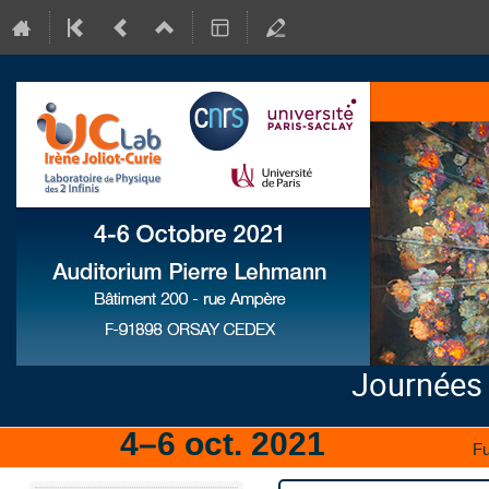
Journées
4–6 oct. 2021
IJCLab
Fu