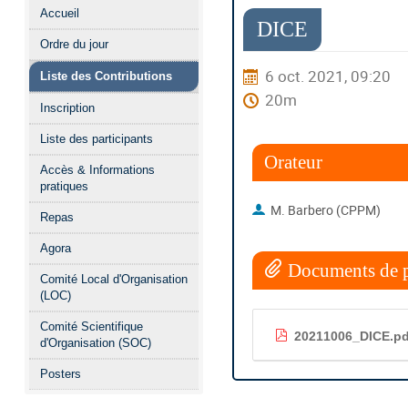
Menu
Accueil
de
DICE
Ordre du jour
l'événement
6 oct. 2021, 09:20
Liste des Contributions
20m
Inscription
Liste des participants
Orateur
Accès & Informations
pratiques
M. Barbero (CPPM)
Repas
Agora
Documents de p
Comité Local d'Organisation
(LOC)
Comité Scientifique
20211006_DICE.pd
d'Organisation (SOC)
Posters