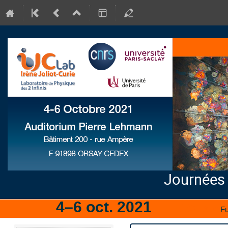
Journées
4–6 oct. 2021
IJCLab
Fu