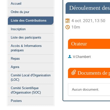
Menu
Accueil
de
Déroulement des
Ordre du jour
l'événement
4 oct. 2021, 13:50
Liste des Contributions
10m
Inscription
Liste des participants
Orateur
Accès & Informations
pratiques
V.Chambert
Repas
Agora
Documents de p
Comité Local d'Organisation
(LOC)
Comité Scientifique
Aucun document.
d'Organisation (SOC)
Posters