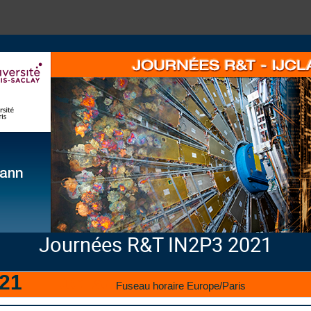
Journées R&T IN2P3 2021
021
IJCLab
Fuseau horaire Europe/Paris