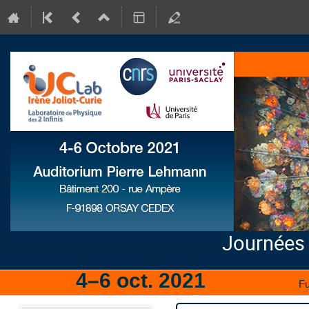
Journées
4–6 oct. 2021
IJCLab
Fu