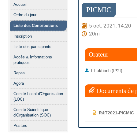
Menu
Accueil
de
PICMIC
Ordre du jour
l'événement
5 oct. 2021, 14:20
Liste des Contributions
20m
Inscription
Liste des participants
Orateur
Accès & Informations
pratiques
I. Laktineh (IP2I)
Repas
Agora
Documents de p
Comité Local d'Organisation
(LOC)
Comité Scientifique
R&T2021-PICMIC_
d'Organisation (SOC)
Posters